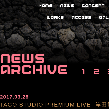
HOME
NEWS
CONCEPT
WORKS
ACCESS
GAL
NEWS
ARCHIVE
1
2
2017.03.28
TAGO STUDIO PREMIUM LIVE -岸田