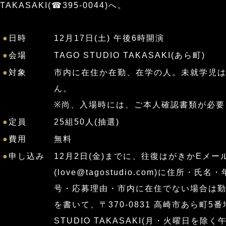
TAKASAKI(☎395-0044)へ。
●
日時
12月17日(土) 午後6時開演
●
会場
TAGO STUDIO TAKASAKI(あら町)
●
対象
市内に在住か在勤、在学の人。未就学児
ん。
※尚、入場時には、ご本人確認書類が必要
●
定員
25組50人(抽選)
●
費用
無料
●
申し込み
12月2日(金)までに、往復はがきかEメー
(
love@tagostudio.com
)に住所・氏名・
号・応募理由・市内に在住でない場合は
を書いて、〒370-0831 高崎市あら町5番地
STUDIO TAKASAKI(月・火曜日を除く