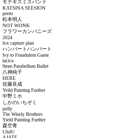
モテギスミスバンド
KATSINA SEESION
peeto
松本明人
NOT WONK
フラワーカンパニーズ
2024
fox capture plan
ハンバートハンバート
Ivy to Fraudulent Game
tacica
9mm Parabellum Bullet
八神純子
HERE
佐藤良成
Yeild Painting Further
中野ミホ
しかのいちぞく
polly
The Wisely Brothers
Yield Painting Further
森空青
UlulU
AJATE