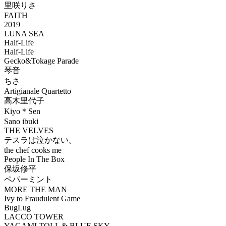
里咲りさ
FAITH
2019
LUNA SEA
Half-Life
Half-Life
Gecko&Tokage Parade
琴音
ちさ
Artigianale Quartetto
高木里代子
Kiyo＊Sen
Sano ibuki
THE VELVES
テスラは泣かない。
the chef cooks me
People In The Box
保坂修平
ペパーミント
MORE THE MAN
Ivy to Fraudulent Game
BugLug
LACCO TOWER
YAGAMI TOLL & BLUE SKY