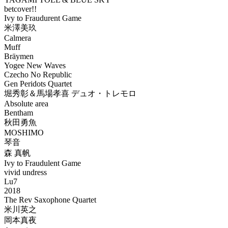
betcover!!
Ivy to Fraudurent Game
米澤美玖
Calmera
Muff
Bräymen
Yogee New Waves
Czecho No Republic
Gen Peridots Quartet
堀秀彰＆馬場孝喜 デュオ・トレモロ
Absolute area
Bentham
秋田勇魚
MOSHIMO
琴音
森 真帆
Ivy to Fraudulent Game
vivid undress
Lu7
2018
The Rev Saxophone Quartet
米川英之
岡本真夜