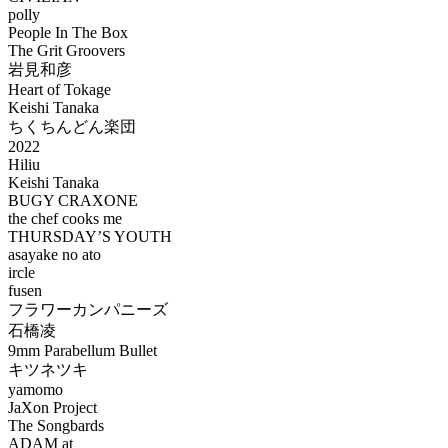
polly
People In The Box
The Grit Groovers
岩見和彦
Heart of Tokage
Keishi Tanaka
ちくちんどん楽団
2022
Hiliu
Keishi Tanaka
BUGY CRAXONE
the chef cooks me
THURSDAY’S YOUTH
asayake no ato
ircle
fusen
フラワーカンパニーズ
石橋凌
9mm Parabellum Bullet
キツネツキ
yamomo
JaXon Project
The Songbards
ADAM at