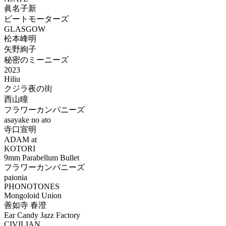
眞名子新
ビートモーターズ
GLASGOW
松本峰明
矢野絢子
秘密のミーニーズ
2023
Hiliu
クジラ夜の街
西山瞳
フラワーカンパニーズ
asayake no ato
寺口宣明
ADAM at
KOTORI
9mm Parabellum Bullet
フラワーカンパニーズ
paionia
PHONOTONES
Mongoloid Union
善如寺 春澄
Ear Candy Jazz Factory
CIVILIAN