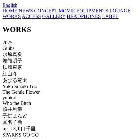
English
HOME
NEWS
CONCEPT
MOVIE
EQUIPMENTS
LOUNGE
WORKS
ACCESS
GALLERY
HEADPHONES
LABEL
WORKS
2025
Guiba
永原真夏
城領明子
鉄風東京
紅山彦
あびる竜太
Yoko Suzuki Trio
The Gentle Flower.
yubiori
Who the Bitch
照井利幸
子供ばんど
眞名子新
m.s.t.×川口千里
SPARKS GO GO