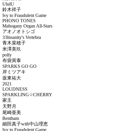
UlulU
鈴木祥子
Ivy to Fraudulent Game
PHONO TONES
Mahogany Organ All-Stars
アオノオトシゴ
33Insanity's Vertebra
青木菜穂子
米澤美玖
polly
布袋寅泰
SPARKS GO GO
岸ミツアキ
坂東祐大
2021
LOUDNESS
SPARKLING☆CHERRY
家主
天野月
尾崎亜美
Bentham
細田真子with中山理恵
Ivy to Fraudulent Game